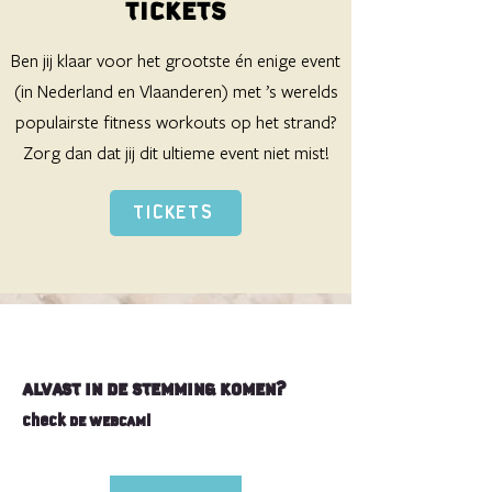
TICKETS
Ben jij klaar voor het grootste én enige event
(in Nederland en Vlaanderen) met ’s werelds
populairste fitness workouts op het strand?
Zorg dan dat jij dit ultieme event niet mist!
TICKETS
A
L
V
A
S
T
I
N
D
E
S
T
E
M
M
I
N
G
K
O
M
E
N
?
check DE WEBCAM!